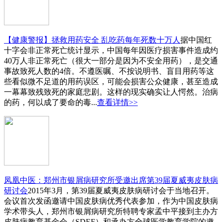
【健康警报】拯救用药安全 乱吃药每年死数十万人
据中国红
十字会非正常死亡统计显示，中国每年因医疗损害事件造成约
40万人非正常死亡（很大一部分是因为不安全用药），是交通
事故致死人数的4倍。不遵医嘱、不按说明书、盲目用药等这
些看似微不足道的用药误区，可能会损害公众健康，甚至造成
一幕幕致残致死的家庭悲剧。这样的现实确实让人愕然。治病
的药，何以成了要命的毒...
查看详情>>
凤凰中医：郑州市银屑病研究所受邀出席第39届夏威夷皮肤病
研讨会
2015年3月，第39届夏威夷皮肤病研讨会于当地召开。
会议首次发函邀请中国皮肤病优秀代表参加，作为中国皮肤病
学术带头人，郑州市银屑病研究所特聘专家孟中平接到主办方
皮肤病教育基金会（SDEF）和承办方全球医学教育学院的邀